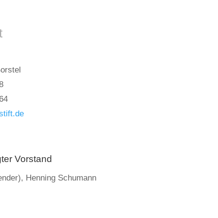
t
orstel
8
 64
tift.de
gter Vorstand
zender), Henning Schumann