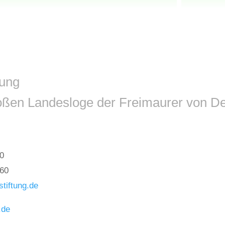
tung
roßen Landesloge der Freimaurer von De
-0
-60
stiftung.de
.de